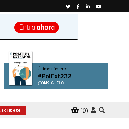
Twitter
Facebook
Linkedin
Youtube
Último número
#PolExt232
¡CONSÍGUELO!
(0)
uscríbete