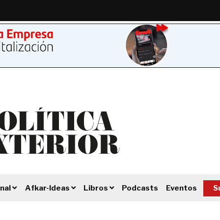
Podcasts
Eventos
S
nal
Afkar-Ideas
Libros