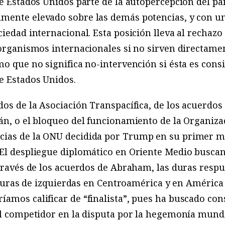
de Estados Unidos parte de la autopercepción del p
mente elevado sobre las demás potencias, y con un
ciedad internacional. Esta posición lleva al rechazo
 organismos internacionales si no sirven directamen
mo que no significa no-intervención si ésta es cons
e Estados Unidos.
dos de la Asociación Transpacífica, de los acuerdos
rán, o el bloqueo del funcionamiento de la Organiz
ias de la ONU decidida por Trump en su primer m
 El despliegue diplomático en Oriente Medio busc
 través de los acuerdos de Abraham, las duras respu
taduras de izquierdas en Centroamérica y en América
amos calificar de “finalista”, pues ha buscado con
al competidor en la disputa por la hegemonía mundi