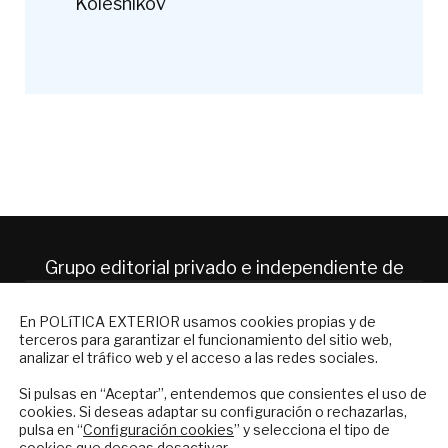
Kolesnikov
Grupo editorial privado e independiente de
análisis internacional en español.
NEWSLETTER
En POLíTICA EXTERIOR usamos cookies propias y de
terceros para garantizar el funcionamiento del sitio web,
ES
Suscríbase a nuestro boletín electrónico y
analizar el tráfico web y el acceso a las redes sociales.
reciba en su correo el mejor análisis
internacional en español.
Si pulsas en “Aceptar”, entendemos que consientes el uso de
Quiénes somos
cookies. Si deseas adaptar su configuración o rechazarlas,
Suscripciones
pulsa en “
Configuración cookies
” y selecciona el tipo de
Productos y precios
cookies que deseas desactivar.