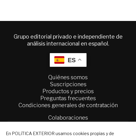
Grupo editorial privado e independiente de
análisis internacional en español.
ES
Quiénes somos
Suscripciones
Productos y precios
Preguntas frecuentes
Condiciones generales de contratación
Colaboraciones
Publicidad
Contacto
NEWSLETTER
En POLíTICA EXTERIOR usamos cookies propias y de