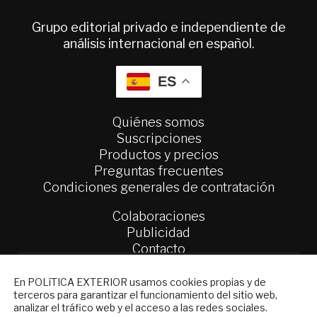
Grupo editorial privado e independiente de
análisis internacional en español.
ES
Quiénes somos
Suscripciones
Productos y precios
Preguntas frecuentes
Condiciones generales de contratación
Colaboraciones
Publicidad
Contacto
Política Exterior
NEWSLETTER
En POLíTICA EXTERIOR usamos cookies propias y de
Informe Semanal de Política Exterior
terceros para garantizar el funcionamiento del sitio web,
Suscríbase a nuestro boletín electrónico y
analizar el tráfico web y el acceso a las redes sociales.
Afkar/Ideas
reciba en su correo el mejor análisis