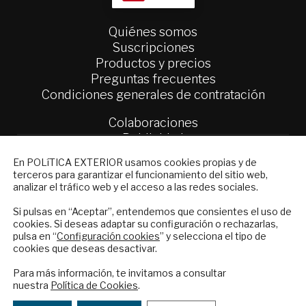
Quiénes somos
Suscripciones
Productos y precios
Preguntas frecuentes
Condiciones generales de contratación
Colaboraciones
Publicidad
Contacto
NEWSLETTER
En POLíTICA EXTERIOR usamos cookies propias y de
terceros para garantizar el funcionamiento del sitio web,
Suscríbase a nuestro boletín electrónico y
Política Exterior
analizar el tráfico web y el acceso a las redes sociales.
reciba en su correo el mejor análisis
Informe Semanal de Política Exterior
internacional en español.
Si pulsas en “Aceptar”, entendemos que consientes el uso de
Afkar/Ideas
cookies. Si deseas adaptar su configuración o rechazarlas,
pulsa en “
Configuración cookies
” y selecciona el tipo de
© 2026 - Fundación Análisis de Política
cookies que deseas desactivar.
Exterior. Todos los derechos reservados
Aviso
ENVIAR
Legal
|
Política de Privacidad y de Cookies
Para más información, te invitamos a consultar
nuestra
Política de Cookies
.
Checkbox
He leído y acepto los
Términos y la