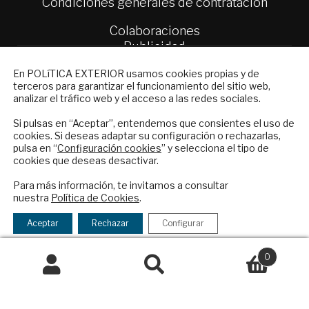
Condiciones generales de contratación
Colaboraciones
Publicidad
Contacto
NEWSLETTER
En POLíTICA EXTERIOR usamos cookies propias y de
terceros para garantizar el funcionamiento del sitio web,
Política Exterior
Suscríbase a nuestro boletín electrónico y
analizar el tráfico web y el acceso a las redes sociales.
Informe Semanal de Política Exterior
reciba en su correo el mejor análisis
Afkar/Ideas
internacional en español.
Si pulsas en “Aceptar”, entendemos que consientes el uso de
cookies. Si deseas adaptar su configuración o rechazarlas,
pulsa en “
Configuración cookies
” y selecciona el tipo de
© 2026 - Fundación Análisis de Política
cookies que deseas desactivar.
Exterior. Todos los derechos reservados
Aviso
ENVIAR
Legal
|
Política de Privacidad y de Cookies
Para más información, te invitamos a consultar
nuestra
Política de Cookies
.
Checkbox
He leído y acepto los
Términos y la
acepto
política de privacidad
Aceptar
Rechazar
Configurar
la
Financiado por el Programa KIT Digital. Plan de
política
0
Recuperación, Transformación y Resiliencia de
de
España Next Generation EU.​​
Buscar
Buscar
privacidad
por:
Declaración de accesibilidad