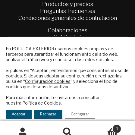
Productos y precios
Preguntas frecuentes
Condiciones generales de contratación
Colaboraciones
Publicidad
Contacto
NEWSLETTER
En POLíTICA EXTERIOR usamos cookies propias y de
terceros para garantizar el funcionamiento del sitio web,
Suscríbase a nuestro boletín electrónico y
Política Exterior
analizar el tráfico web y el acceso a las redes sociales.
reciba en su correo el mejor análisis
Informe Semanal de Política Exterior
internacional en español.
Afkar/Ideas
Si pulsas en “Aceptar”, entendemos que consientes el uso de
cookies. Si deseas adaptar su configuración o rechazarlas,
pulsa en “
Configuración cookies
” y selecciona el tipo de
© 2026 - Fundación Análisis de Política
cookies que deseas desactivar.
Exterior. Todos los derechos reservados
Aviso
ENVIAR
Legal
|
Política de Privacidad y de Cookies
Para más información, te invitamos a consultar
nuestra
Política de Cookies
.
Checkbox
He leído y acepto los
Términos y la
acepto
política de privacidad
Aceptar
Rechazar
Configurar
la
Financiado por el Programa KIT Digital. Plan de
política
0
Recuperación, Transformación y Resiliencia de
de