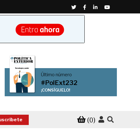
Twitter
Facebook
Linkedin
Youtube
Último número
#PolExt232
¡CONSÍGUELO!
(0)
uscríbete