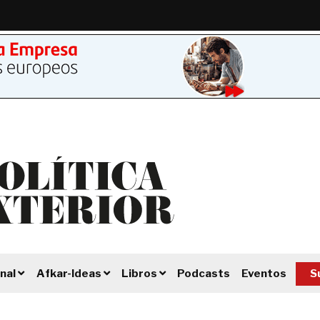
Podcasts
Eventos
S
nal
Afkar-Ideas
Libros