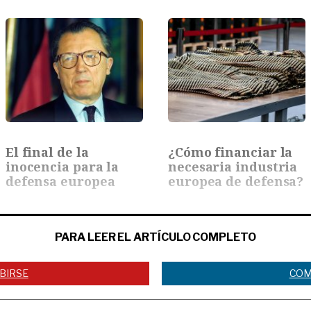
El final de la
¿Cómo financiar la
inocencia para la
necesaria industria
defensa europea
europea de defensa?
PARA LEER EL ARTÍCULO COMPLETO
BIRSE
COM