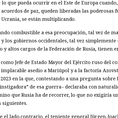
 lo que pueda ocurrir en el Este de Europa cuando, 
 acuerdos de paz, queden liberadas las poderosas f
 Ucrania, se están multiplicando.
tando combustible a esa preocupación, tal vez de m
 y los gobiernos occidentales, tal vez simplemente
o y altos cargos de la Federación de Rusia, tienen 
como Jefe de Estado Mayor del Ejército ruso del c
implacable asedio a Mariúpol y a la factoría Azovs
e 2023 en la que, contestando a una pregunta sobre
“instigadora” de esa guerra– declaraba con natural
mino que Rusia ha de recorrer, lo que no exigiría u
 siguientes.
 el lado contrario, el teniente general Jürgen-Joa