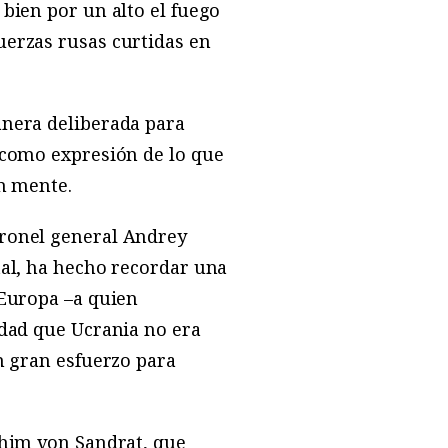
bien por un alto el fuego
uerzas rusas curtidas en
anera deliberada para
 como expresión de lo que
en mente.
oronel general Andrey
tal, ha hecho recordar una
 Europa –a quien
idad que Ucrania no era
n gran esfuerzo para
chim von Sandrat, que