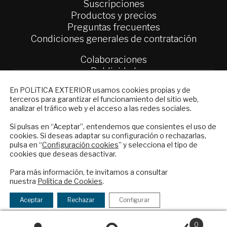
Suscripciones
Productos y precios
Preguntas frecuentes
Condiciones generales de contratación
Colaboraciones
Publicidad
Contacto
NEWSLETTER
En POLíTICA EXTERIOR usamos cookies propias y de
terceros para garantizar el funcionamiento del sitio web,
Suscríbase a nuestro boletín electrónico y
Política Exterior
analizar el tráfico web y el acceso a las redes sociales.
reciba en su correo el mejor análisis
Informe Semanal de Política Exterior
internacional en español.
Afkar/Ideas
Si pulsas en “Aceptar”, entendemos que consientes el uso de
cookies. Si deseas adaptar su configuración o rechazarlas,
pulsa en “
Configuración cookies
” y selecciona el tipo de
© 2026 - Fundación Análisis de Política
cookies que deseas desactivar.
Exterior. Todos los derechos reservados
Aviso
ENVIAR
Legal
|
Política de Privacidad y de Cookies
Para más información, te invitamos a consultar
nuestra
Política de Cookies
.
Checkbox
He leído y acepto los
Términos y la
acepto
política de privacidad
Aceptar
Rechazar
Configurar
la
Financiado por el Programa KIT Digital. Plan de
política
0
Recuperación, Transformación y Resiliencia de