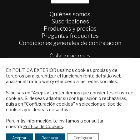
Quiénes somos
Suscripciones
Productos y precios
Preguntas frecuentes
Condiciones generales de contratación
Colaboraciones
Publicidad
NEWSLETTER
Contacto
En POLíTICA EXTERIOR usamos cookies propias y de
terceros para garantizar el funcionamiento del sitio web,
Suscríbase a nuestro boletín electrónico y
analizar el tráfico web y el acceso a las redes sociales.
Política Exterior
reciba en su correo el mejor análisis
Informe Semanal de Política Exterior
internacional en español.
Si pulsas en “Aceptar”, entendemos que consientes el uso de
Afkar/Ideas
cookies. Si deseas adaptar su configuración o rechazarlas,
pulsa en “
Configuración cookies
” y selecciona el tipo de
cookies que deseas desactivar.
© 2026 - Fundación Análisis de Política
ENVIAR
Exterior. Todos los derechos reservados
Aviso
Para más información, te invitamos a consultar
Legal
|
Política de Privacidad y de Cookies
nuestra
Política de Cookies
.
Checkbox
He leído y acepto los
Términos y la
acepto
política de privacidad
Aceptar
Rechazar
Configurar