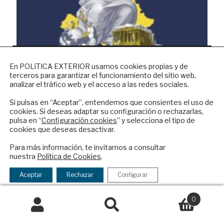
NEWSLETTER
Los hitos del legado europeo
En POLíTICA EXTERIOR usamos cookies propias y de
terceros para garantizar el funcionamiento del sitio web,
Suscríbase a nuestro boletín electrónico y
analizar el tráfico web y el acceso a las redes sociales.
reciba en su correo el mejor análisis
internacional en español.
Si pulsas en “Aceptar”, entendemos que consientes el uso de
cookies. Si deseas adaptar su configuración o rechazarlas,
pulsa en “
Configuración cookies
” y selecciona el tipo de
cookies que deseas desactivar.
ENVIAR
Para más información, te invitamos a consultar
nuestra
Política de Cookies
.
Checkbox
He leído y acepto los
Términos y la
acepto
política de privacidad
Aceptar
Rechazar
Configurar
la
política
0
La herencia envenenada de Merkel
de
Buscar
Buscar
privacidad
por: