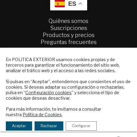
ES
Quiénes somos
Suscripciones
Productos y precios
Preguntas frecuentes
Condiciones generales de contratación
NEWSLETTER
En POLíTICA EXTERIOR usamos cookies propias y de
Colaboraciones
terceros para garantizar el funcionamiento del sitio web,
Suscríbase a nuestro boletín electrónico y
Publicidad
analizar el tráfico web y el acceso a las redes sociales.
reciba en su correo el mejor análisis
Contacto
internacional en español.
Si pulsas en “Aceptar”, entendemos que consientes el uso de
cookies. Si deseas adaptar su configuración o rechazarlas,
Política Exterior
pulsa en “
Configuración cookies
” y selecciona el tipo de
Informe Semanal de Política Exterior
cookies que deseas desactivar.
Afkar/Ideas
ENVIAR
Para más información, te invitamos a consultar
© 2026 - Fundación Análisis de Política
nuestra
Política de Cookies
.
Checkbox
He leído y acepto los
Términos y la
Exterior. Todos los derechos reservados
Aviso
acepto
política de privacidad
Aceptar
Rechazar
Configurar
Legal
|
Política de Privacidad y de Cookies
la