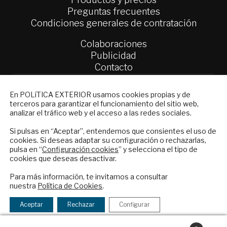
Preguntas frecuentes
Condiciones generales de contratación
Colaboraciones
Publicidad
Contacto
Política Exterior
NEWSLETTER
En POLíTICA EXTERIOR usamos cookies propias y de
Informe Semanal de Política Exterior
terceros para garantizar el funcionamiento del sitio web,
Suscríbase a nuestro boletín electrónico y
Afkar/Ideas
analizar el tráfico web y el acceso a las redes sociales.
reciba en su correo el mejor análisis
internacional en español.
© 2026 - Fundación Análisis de Política
Si pulsas en “Aceptar”, entendemos que consientes el uso de
cookies. Si deseas adaptar su configuración o rechazarlas,
Exterior. Todos los derechos reservados
Aviso
pulsa en “
Configuración cookies
” y selecciona el tipo de
Legal
|
Política de Privacidad y de Cookies
cookies que deseas desactivar.
ENVIAR
Para más información, te invitamos a consultar
nuestra
Política de Cookies
.
Checkbox
He leído y acepto los
Términos y la
Financiado por el Programa KIT Digital. Plan de
acepto
política de privacidad
Aceptar
Rechazar
Configurar
Recuperación, Transformación y Resiliencia de
la
España Next Generation EU.​​