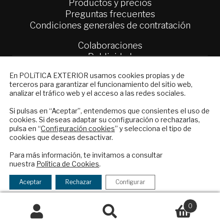
Productos y precios
Preguntas frecuentes
Condiciones generales de contratación
Colaboraciones
Publicidad
Contacto
NEWSLETTER
En POLíTICA EXTERIOR usamos cookies propias y de
terceros para garantizar el funcionamiento del sitio web,
Suscríbase a nuestro boletín electrónico y
Política Exterior
analizar el tráfico web y el acceso a las redes sociales.
reciba en su correo el mejor análisis
Informe Semanal de Política Exterior
internacional en español.
Afkar/Ideas
Si pulsas en “Aceptar”, entendemos que consientes el uso de
cookies. Si deseas adaptar su configuración o rechazarlas,
pulsa en “
Configuración cookies
” y selecciona el tipo de
© 2026 - Fundación Análisis de Política
cookies que deseas desactivar.
Exterior. Todos los derechos reservados
Aviso
ENVIAR
Legal
|
Política de Privacidad y de Cookies
Para más información, te invitamos a consultar
nuestra
Política de Cookies
.
Checkbox
He leído y acepto los
Términos y la
acepto
política de privacidad
Aceptar
Rechazar
Configurar
la
Financiado por el Programa KIT Digital. Plan de
política
0
Recuperación, Transformación y Resiliencia de
de
Buscar
España Next Generation EU.​​
Buscar