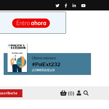
Twitter
Facebook
Linkedin
Youtube
Último número
#PolExt232
¡CONSÍGUELO!
(0)
uscríbete