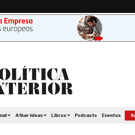
Podcasts
Eventos
S
nal
Afkar-Ideas
Libros