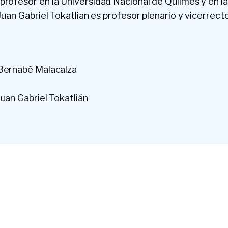
profesor en la Universidad Nacional de Quilmes y en l
 Juan Gabriel Tokatlian es profesor plenario y vicerrect
 Bernabé Malacalza
uan Gabriel Tokatlián