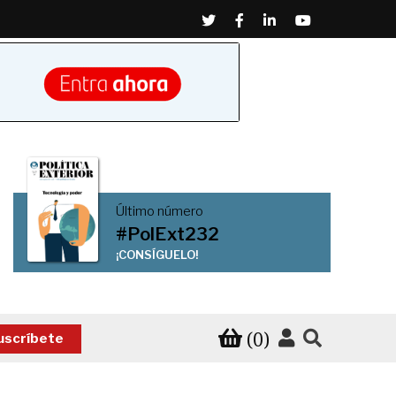
Twitter
Facebook
Linkedin
Youtube
Último número
#PolExt232
¡CONSÍGUELO!
(0)
uscríbete