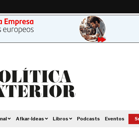
Podcasts
Eventos
S
nal
Afkar-Ideas
Libros