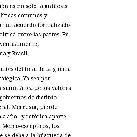
ón es no solo la antítesis
olíticas comunes y
or un acuerdo formalizado
ítica entre las partes. En
eventualmente,
a y Brasil.
ntes del final de la guerra
atégica. Ya sea por
 simultánea de los valores
 gobiernos de distinto
eral, Mercosur, pierde
 a año –y retórica aparte–
 Merco-escépticos, los
 se deba a la búsqueda de