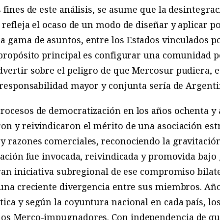
 fines de este análisis, se asume que la desintegraci
e refleja el ocaso de un modo de diseñar y aplicar p
a gama de asuntos, entre los Estados vinculados p
 propósito principal es configurar una comunidad pol
dvertir sobre el peligro de que Mercosur pudiera, 
a responsabilidad mayor y conjunta sería de Argentin
rocesos de democratización en los años ochenta y a
on y reivindicaron el mérito de una asociación estr
y razones comerciales, reconociendo la gravitación
gración fue invocada, reivindicada y promovida bajo
gran iniciativa subregional de ese compromiso bilat
 una creciente divergencia entre sus miembros. Año
ica y según la coyuntura nacional en cada país, los
los Merco-impugnadores. Con independencia de que