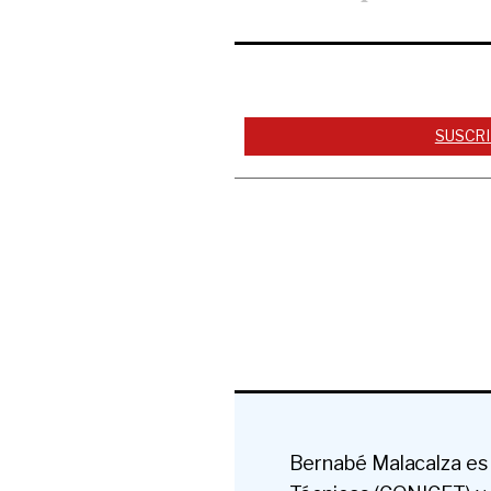
Mercosur e India
SUSCRI
Bernabé Malacalza es 