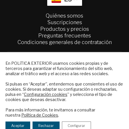
Quiénes somos
Suscripciones
Productos y precios
Preguntas frecuentes
Condiciones generales de contratación
Colaboraciones
Publicidad
NEWSLETTER
En POLíTICA EXTERIOR usamos cookies propias y de
Contacto
terceros para garantizar el funcionamiento del sitio web,
Suscríbase a nuestro boletín electrónico y
analizar el tráfico web y el acceso a las redes sociales.
reciba en su correo el mejor análisis
Política Exterior
internacional en español.
Si pulsas en “Aceptar”, entendemos que consientes el uso de
Informe Semanal de Política Exterior
cookies. Si deseas adaptar su configuración o rechazarlas,
Afkar/Ideas
pulsa en “
Configuración cookies
” y selecciona el tipo de
cookies que deseas desactivar.
© 2026 - Fundación Análisis de Política
ENVIAR
Para más información, te invitamos a consultar
Exterior. Todos los derechos reservados
Aviso
nuestra
Política de Cookies
.
Legal
|
Política de Privacidad y de Cookies
Checkbox
He leído y acepto los
Términos y la
acepto
política de privacidad
Aceptar
Rechazar
Configurar