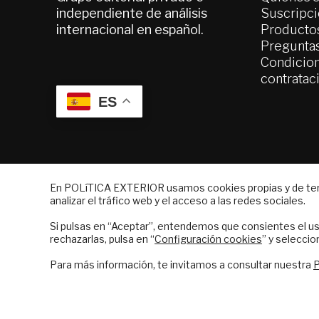
independiente de análisis
Suscripc
internacional en español.
Productos
Pregunta
Condicion
contratac
ES
© 2026 - Fundación Análisis de Política Ext
En POLíTICA EXTERIOR usamos cookies propias y de terce
analizar el tráfico web y el acceso a las redes sociales.
NEWSLETTER
Si pulsas en “Aceptar”, entendemos que consientes el us
Suscríbase a nuestro boletín electrón
rechazarlas, pulsa en “
Configuración cookies
” y seleccio
correo el mejor análisis internacional
Para más información, te invitamos a consultar nuestra
P
Financiado por el Programa KIT Digital. Plan