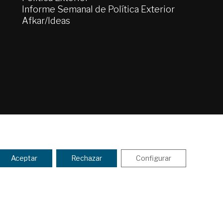
Informe Semanal de Política Exterior
Afkar/Ideas
tica de Privacidad y de Cookies
ENVIAR
Aceptar
Rechazar
Configurar
 los
Términos y la política de
aña Next Generation EU.​​