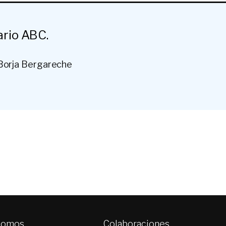
ario ABC.
 Borja Bergareche
somos
Colaboraciones