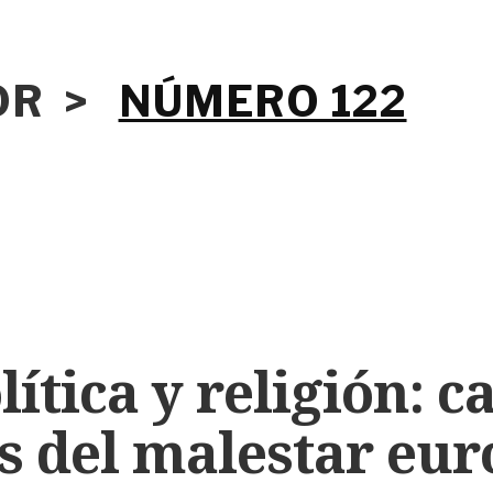
IOR >
NÚMERO 122
ítica y religión: c
s del malestar eur