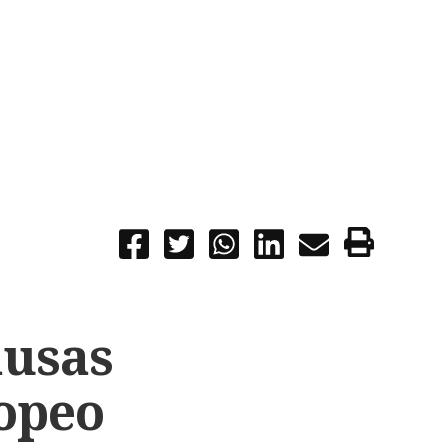
ausas
opeo