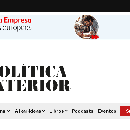
Podcasts
Eventos
S
nal
Afkar-Ideas
Libros