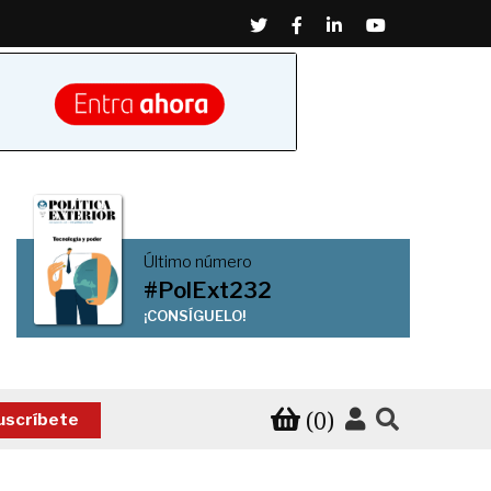
Twitter
Facebook
Linkedin
Youtube
Último número
#PolExt232
¡CONSÍGUELO!
(0)
uscríbete