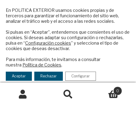
Suscripciones
NEWSLETTER
En POLíTICA EXTERIOR usamos cookies propias y de
Productos y precios
terceros para garantizar el funcionamiento del sitio web,
Suscríbase a nuestro boletín electrónico y
Preguntas frecuentes
analizar el tráfico web y el acceso a las redes sociales.
reciba en su correo el mejor análisis
Condiciones generales de contratación
internacional en español.
Si pulsas en “Aceptar”, entendemos que consientes el uso de
cookies. Si deseas adaptar su configuración o rechazarlas,
Colaboraciones
pulsa en “
Configuración cookies
” y selecciona el tipo de
Publicidad
cookies que deseas desactivar.
Contacto
ENVIAR
Para más información, te invitamos a consultar
nuestra
Política de Cookies
.
Política Exterior
Checkbox
He leído y acepto los
Términos y la
Informe Semanal de Política Exterior
acepto
política de privacidad
Aceptar
Rechazar
Configurar
Afkar/Ideas
la
política
0
© 2026 - Fundación Análisis de Política
de
Buscar
Buscar
Exterior. Todos los derechos reservados
Aviso
privacidad
por:
Legal
|
Política de Privacidad y de Cookies
Financiado por el Programa KIT Digital. Plan de