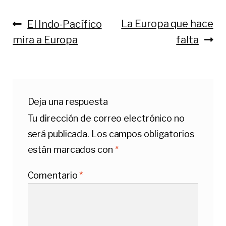
Anterior:
Siguiente:
La Europa que hace
El Indo-Pacífico
Navegación
mira a Europa
falta
de
entradas
Deja una respuesta
Tu dirección de correo electrónico no
será publicada.
Los campos obligatorios
están marcados con
*
Comentario
*