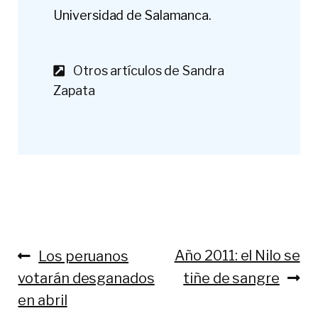
Universidad de Salamanca.
Otros artículos de Sandra
Zapata
Anterior:
Siguiente:
Año 2011: el Nilo se
Los peruanos
Navegación
votarán desganados
tiñe de sangre
de
en abril
entradas