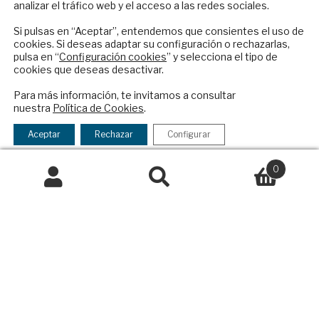
Quiénes somos
analizar el tráfico web y el acceso a las redes sociales.
reciba en su correo el mejor análisis
Suscripciones
internacional en español.
Si pulsas en “Aceptar”, entendemos que consientes el uso de
Productos y precios
cookies. Si deseas adaptar su configuración o rechazarlas,
Preguntas frecuentes
pulsa en “
Configuración cookies
” y selecciona el tipo de
Condiciones generales de contratación
cookies que deseas desactivar.
ENVIAR
Colaboraciones
Para más información, te invitamos a consultar
nuestra
Política de Cookies
.
Publicidad
Checkbox
He leído y acepto los
Términos y la
Contacto
acepto
política de privacidad
Aceptar
Rechazar
Configurar
la
Política Exterior
política
0
Informe Semanal de Política Exterior
de
Buscar
Buscar
Afkar/Ideas
privacidad
por:
© 2026 - Fundación Análisis de Política
Exterior. Todos los derechos reservados
Aviso
Legal
|
Política de Privacidad y de Cookies
Financiado por el Programa KIT Digital. Plan de