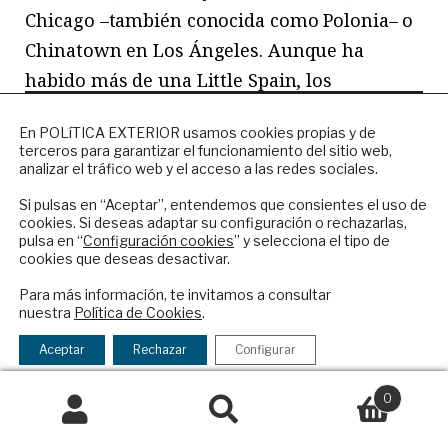
Chicago –también conocida como Polonia– o
Chinatown en Los Ángeles. Aunque ha
habido más de una Little Spain, los
españoles han tendido a formar grupos más
NEWSLETTER
En POLíTICA EXTERIOR usamos cookies propias y de
pequeños alrededor de Casas de España,
terceros para garantizar el funcionamiento del sitio web,
Suscríbase a nuestro boletín electrónico y
organizaciones culturales y restaurantes o
analizar el tráfico web y el acceso a las redes sociales.
reciba en su correo el mejor análisis
bares de comida española. Los consulados
internacional en español.
Si pulsas en “Aceptar”, entendemos que consientes el uso de
cookies. Si deseas adaptar su configuración o rechazarlas,
contribuyen en cierta manera a crear un
pulsa en “
Configuración cookies
” y selecciona el tipo de
sentido de comunidad y muchos de ellos
cookies que deseas desactivar.
ENVIAR
cuentan con el Consejo de Residentes
Para más información, te invitamos a consultar
nuestra
Política de Cookies
.
Españoles (CREs) y Aulas de Lengua y
Checkbox
He leído y acepto los
Términos y la
Cultura Españolas (ALCE), organizados sobre
acepto
política de privacidad
Aceptar
Rechazar
Configurar
la
todo por nacidos en España que quieren que
política
0
sus hijos mantengan la lengua y la cultura.
de
Buscar
Buscar
Son muchas las listas de correos
privacidad
por: