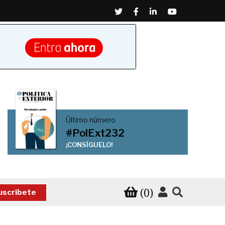
Twitter
Facebook
Linkedin
Youtube
Último número
#PolExt232
¡CONSÍGUELO!
(0)
uscríbete