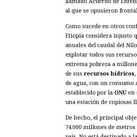
llamado Acuerdo de Entebbe
al que se opusieron front
Como sucede en otros conf
Etiopía considera injusto 
anuales del caudal del Ni
explotar todos sus recursos
extrema pobreza a millones
de sus
recursos hídricos
,
de agua, con un consumo a
establecido por la
ONU
en 
una estación de copiosas ll
De hecho, el principal obj
74.000 millones de metros
país. No está destinado a l