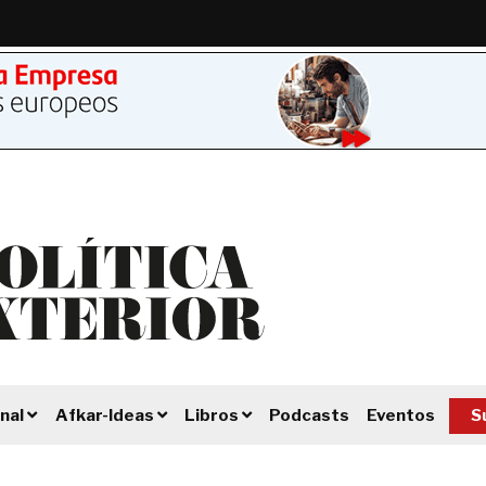
Podcasts
Eventos
S
nal
Afkar-Ideas
Libros