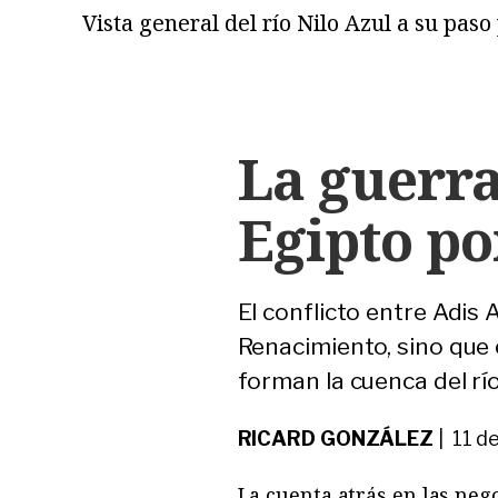
Vista general del río Nilo Azul a su pas
La guerra
Egipto po
El conflicto entre Adis 
Renacimiento, sino que 
forman la cuenca del río
RICARD GONZÁLEZ
| 11 d
La cuenta atrás en las neg