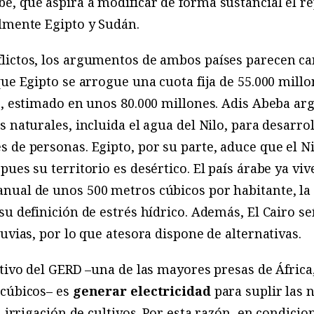
, que aspira a modificar de forma sustancial el rep
almente Egipto y Sudán.
lictos, los argumentos de ambos países parecen ca
que Egipto se arrogue una cuota fija de 55.000 mill
lo, estimado en unos 80.000 millones. Adis Abeba a
 naturales, incluida el agua del Nilo, para desarrol
 de personas. Egipto, por su parte, aduce que el Ni
 pues su territorio es desértico. El país árabe ya vi
nual de unos 500 metros cúbicos por habitante, la
su definición de estrés hídrico. Además, El Cairo se
uvias, por lo que atesora dispone de alternativas.
etivo del GERD –una de las mayores presas de África
 cúbicos– es
generar electricidad
para suplir las 
a irrigación de cultivos. Por esta razón, en condici