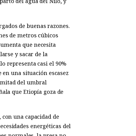
arto del agua del Nilo, y
rgados de buenas razones.
ones de metros cúbicos
rgumenta que necesita
larse y sacar de la
lo representa casi el 90%
ve en una situación escasez
 mitad del umbral
ñala que Etiopía goza de
, con una capacidad de
necesidades energéticas del
ones normales, la presa no