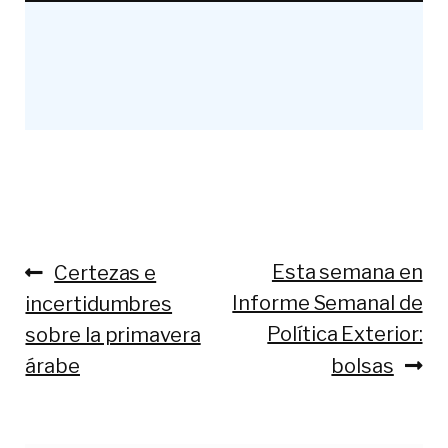
Anterior:
Siguiente:
Esta semana en
Certezas e
Navegación
Informe Semanal de
incertidumbres
de
Política Exterior:
sobre la primavera
entradas
árabe
bolsas