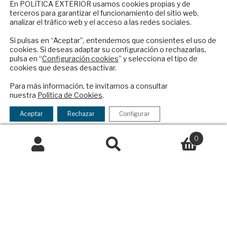
NEWSLETTER
En POLíTICA EXTERIOR usamos cookies propias y de
Contacto
terceros para garantizar el funcionamiento del sitio web,
Suscríbase a nuestro boletín electrónico y
analizar el tráfico web y el acceso a las redes sociales.
Política Exterior
reciba en su correo el mejor análisis
Informe Semanal de Política Exterior
internacional en español.
Si pulsas en “Aceptar”, entendemos que consientes el uso de
cookies. Si deseas adaptar su configuración o rechazarlas,
Afkar/Ideas
pulsa en “
Configuración cookies
” y selecciona el tipo de
cookies que deseas desactivar.
© 2026 - Fundación Análisis de Política
ENVIAR
Exterior. Todos los derechos reservados
Aviso
Para más información, te invitamos a consultar
Legal
|
Política de Privacidad y de Cookies
nuestra
Política de Cookies
.
Checkbox
He leído y acepto los
Términos y la
acepto
política de privacidad
Aceptar
Rechazar
Configurar
la
política
0
Financiado por el Programa KIT Digital. Plan de
de
Recuperación, Transformación y Resiliencia de
Buscar
Buscar
privacidad
España Next Generation EU.​​
por:
Declaración de accesibilidad