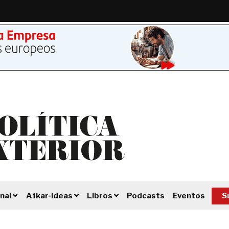
Podcasts
Eventos
S
nal
Afkar-Ideas
Libros