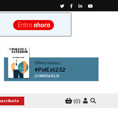
Twitter
Facebook
Linkedin
Youtube
Último número
#PolExt232
¡CONSÍGUELO!
(0)
uscríbete