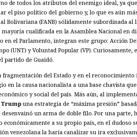
smo de todos los atributos del enemigo ideal, ya q
ar el piso político del gobierno y, lo que es aún m
al Bolivariana (FANB) sólidamente subordinada al 
a mayoría cualificada en la Asamblea Nacional en d
o en el Parlamento, integran este grupo: Acción D
empo (UNT) y Voluntad Popular (VP). Curiosamente, e
el partido de Guaidó.
la fragmentación del Estado y en el reconocimiento 
gio en la causa nacionalista a una base chavista qu
económico y social del país. Más aún, al implement
d Trump
una estrategia de “máxima presión” basad
n desenvainó un arma de doble filo. Por una parte, 
ndo económicamente a su propio país, en el dudoso 
ción venezolana la haría canalizar su ira exclusiva