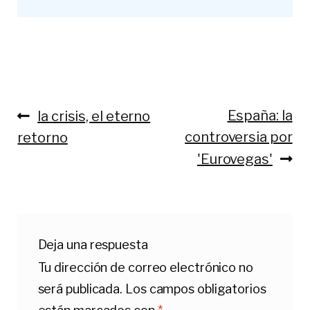
Anterior:
Siguiente:
España: la
la crisis, el eterno
Navegación
controversia por
retorno
de
'Eurovegas'
entradas
Deja una respuesta
Tu dirección de correo electrónico no
será publicada.
Los campos obligatorios