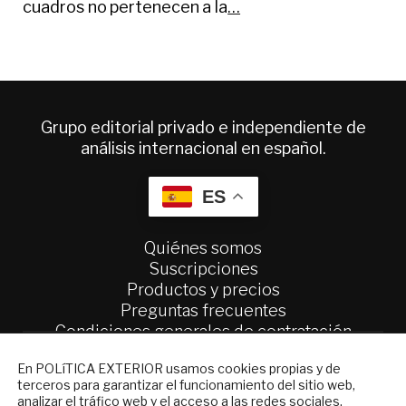
cuadros no pertenecen a la
…
Grupo editorial privado e independiente de
análisis internacional en español.
ES
Quiénes somos
Suscripciones
Productos y precios
Preguntas frecuentes
Condiciones generales de contratación
NEWSLETTER
Colaboraciones
En POLíTICA EXTERIOR usamos cookies propias y de
terceros para garantizar el funcionamiento del sitio web,
Publicidad
Suscríbase a nuestro boletín electrónico y
analizar el tráfico web y el acceso a las redes sociales.