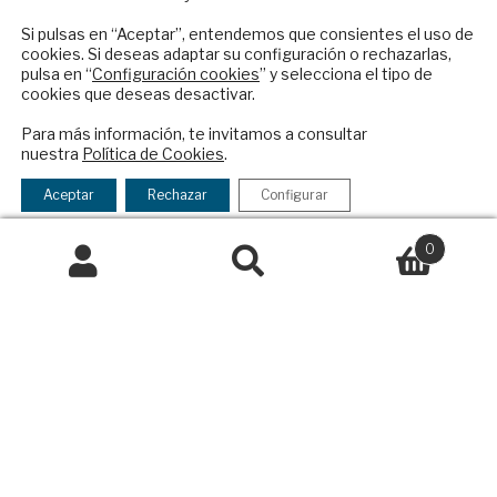
Contacto
reciba en su correo el mejor análisis
internacional en español.
Si pulsas en “Aceptar”, entendemos que consientes el uso de
Política Exterior
cookies. Si deseas adaptar su configuración o rechazarlas,
pulsa en “
Configuración cookies
” y selecciona el tipo de
Informe Semanal de Política Exterior
cookies que deseas desactivar.
Afkar/Ideas
ENVIAR
Para más información, te invitamos a consultar
© 2026 - Fundación Análisis de Política
nuestra
Política de Cookies
.
Checkbox
He leído y acepto los
Términos y la
Exterior. Todos los derechos reservados
Aviso
acepto
política de privacidad
Aceptar
Rechazar
Configurar
Legal
|
Política de Privacidad y de Cookies
la
política
0
de
Buscar
Buscar
Financiado por el Programa KIT Digital. Plan de
privacidad
por:
Recuperación, Transformación y Resiliencia de
España Next Generation EU.​​
Declaración de accesibilidad