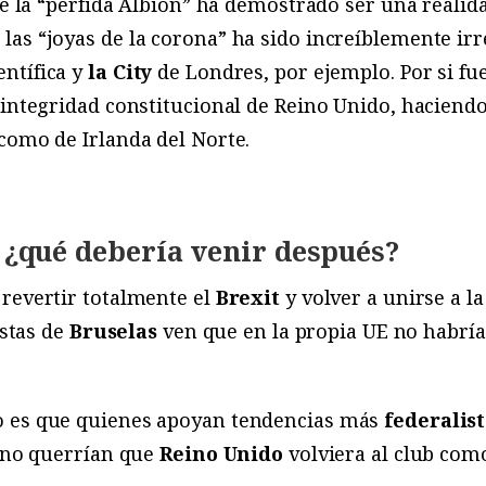
de la “pérfida Albión” ha demostrado ser una realida
as “joyas de la corona” ha sido increíblemente irr
ntífica y
la City
de Londres, por ejemplo. Por si fu
 integridad constitucional de Reino Unido, haciendo
como de Irlanda del Norte.
o ¿qué debería venir después?
 revertir totalmente el
Brexit
y volver a unirse a la
istas de
Bruselas
ven que en la propia UE no habrí
o es que quienes apoyan tendencias más
federalis
, no querrían que
Reino Unido
volviera al club co