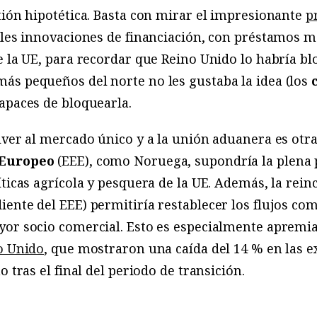
tión hipotética. Basta con mirar el impresionante
p
ales innovaciones de financiación, con préstamos ma
e la UE, para recordar que Reino Unido lo habría b
ás pequeños del norte no les gustaba la idea (los
apaces de bloquearla.
lver al mercado único y a la unión aduanera es otra
 Europeo
(EEE), como Noruega, supondría la plena p
íticas agrícola y pesquera de la UE. Además, la rei
ente del EEE) permitiría restablecer los flujos com
or socio comercial. Esto es especialmente apremian
o Unido
, que mostraron una caída del 14 % en las e
o tras el final del periodo de transición.