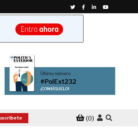
Twitter
Facebook
Linkedin
Youtube
Último número
#PolExt232
¡CONSÍGUELO!
(0)
uscríbete