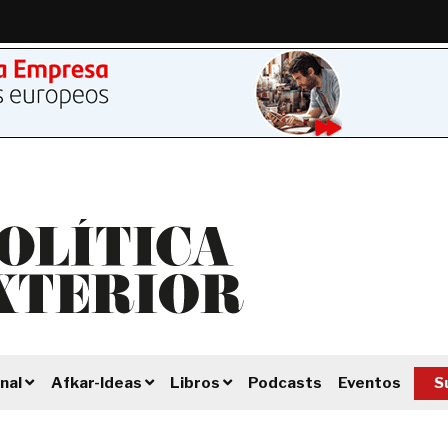
Podcasts
Eventos
S
nal
Afkar-Ideas
Libros