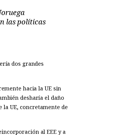
Noruega
n las políticas
vería dos grandes
bremente hacia la UE sin
También desharía el daño
e la UE, concretamente de
eincorporación al EEE y a