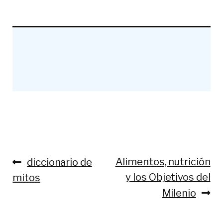
Anterior:
Siguiente:
Alimentos, nutrición
diccionario de
Navegación
y los Objetivos del
mitos
de
Milenio
entradas