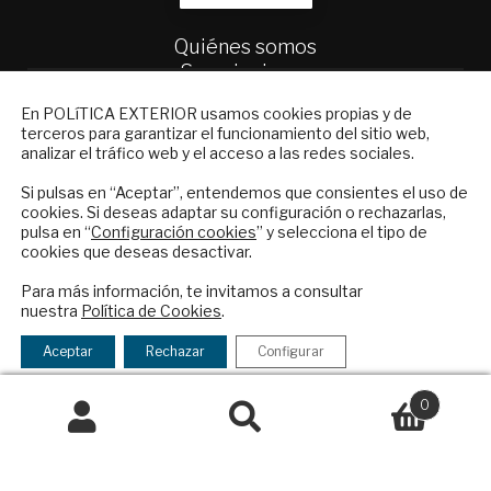
Quiénes somos
Suscripciones
Productos y precios
NEWSLETTER
En POLíTICA EXTERIOR usamos cookies propias y de
Preguntas frecuentes
terceros para garantizar el funcionamiento del sitio web,
Suscríbase a nuestro boletín electrónico y
Condiciones generales de contratación
analizar el tráfico web y el acceso a las redes sociales.
reciba en su correo el mejor análisis
internacional en español.
Colaboraciones
Si pulsas en “Aceptar”, entendemos que consientes el uso de
cookies. Si deseas adaptar su configuración o rechazarlas,
Publicidad
pulsa en “
Configuración cookies
” y selecciona el tipo de
Contacto
cookies que deseas desactivar.
ENVIAR
Política Exterior
Para más información, te invitamos a consultar
nuestra
Política de Cookies
.
Informe Semanal de Política Exterior
Checkbox
He leído y acepto los
Términos y la
Afkar/Ideas
acepto
política de privacidad
Aceptar
Rechazar
Configurar
la
© 2026 - Fundación Análisis de Política
política
0
Exterior. Todos los derechos reservados
Aviso
de
Legal
|
Política de Privacidad y de Cookies
Buscar
Buscar
privacidad
por: