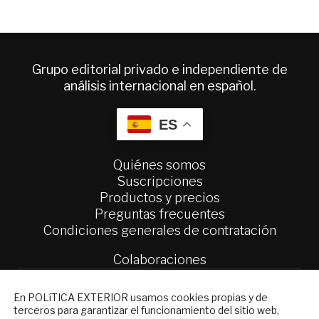
Grupo editorial privado e independiente de
análisis internacional en español.
ES
Quiénes somos
Suscripciones
Productos y precios
Preguntas frecuentes
Condiciones generales de contratación
Colaboraciones
Publicidad
Contacto
NEWSLETTER
En POLíTICA EXTERIOR usamos cookies propias y de
terceros para garantizar el funcionamiento del sitio web,
Suscríbase a nuestro boletín electrónico y