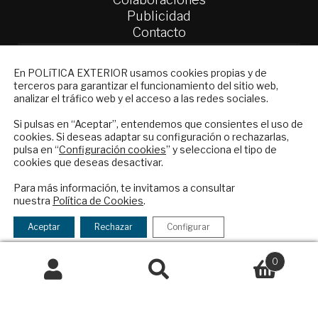
Publicidad
Contacto
Política Exterior
NEWSLETTER
En POLíTICA EXTERIOR usamos cookies propias y de
Informe Semanal de Política Exterior
terceros para garantizar el funcionamiento del sitio web,
Suscríbase a nuestro boletín electrónico y
Afkar/Ideas
analizar el tráfico web y el acceso a las redes sociales.
reciba en su correo el mejor análisis
© 2026 - Fundación Análisis de Política
internacional en español.
Si pulsas en “Aceptar”, entendemos que consientes el uso de
cookies. Si deseas adaptar su configuración o rechazarlas,
Exterior. Todos los derechos reservados
Aviso
pulsa en “
Configuración cookies
” y selecciona el tipo de
Legal
|
Política de Privacidad y de Cookies
cookies que deseas desactivar.
ENVIAR
Para más información, te invitamos a consultar
nuestra
Política de Cookies
.
Checkbox
He leído y acepto los
Términos y la
Financiado por el Programa KIT Digital. Plan de
acepto
política de privacidad
Aceptar
Rechazar
Configurar
Recuperación, Transformación y Resiliencia de
la
España Next Generation EU.​​
política
0
de
Buscar
Buscar
Declaración de accesibilidad
privacidad
por: