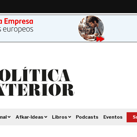
Podcasts
Eventos
S
nal
Afkar-Ideas
Libros