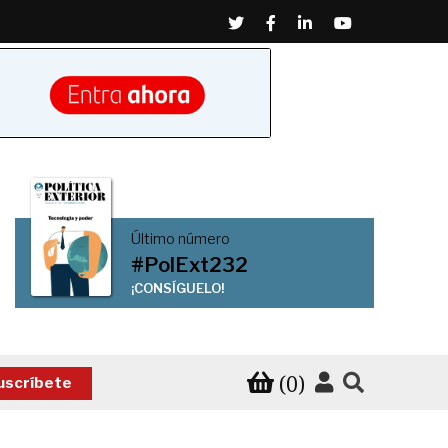
Twitter
Facebook
Linkedin
Youtube
Último número
#PolExt232
¡CONSÍGUELO!
(0)
uscríbete