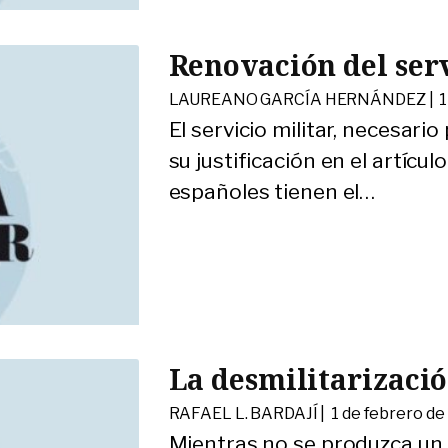
Renovación del serv
LAUREANO GARCÍA HERNÁNDEZ |
1
El servicio militar, necesar
su justificación en el artícu
españoles tienen el
…
La desmilitarizació
RAFAEL L. BARDAJÍ |
1 de febrero de
Mientras no se produzca un 