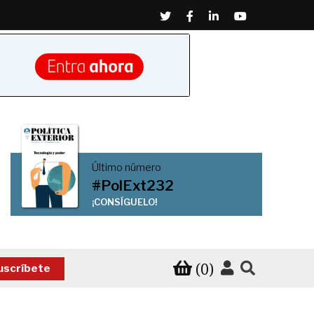
Twitter
Facebook
Linkedin
Youtube
Último número
#PolExt232
¡CONSÍGUELO!
(0)
uscríbete