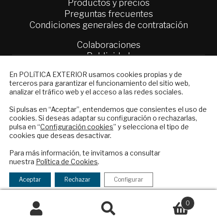
Productos y precios
Preguntas frecuentes
Condiciones generales de contratación
Colaboraciones
Publicidad
Contacto
NEWSLETTER
En POLíTICA EXTERIOR usamos cookies propias y de
terceros para garantizar el funcionamiento del sitio web,
Suscríbase a nuestro boletín electrónico y
Política Exterior
analizar el tráfico web y el acceso a las redes sociales.
reciba en su correo el mejor análisis
Informe Semanal de Política Exterior
internacional en español.
Afkar/Ideas
Si pulsas en “Aceptar”, entendemos que consientes el uso de
cookies. Si deseas adaptar su configuración o rechazarlas,
pulsa en “
Configuración cookies
” y selecciona el tipo de
© 2026 - Fundación Análisis de Política
cookies que deseas desactivar.
Exterior. Todos los derechos reservados
Aviso
ENVIAR
Legal
|
Política de Privacidad y de Cookies
Para más información, te invitamos a consultar
nuestra
Política de Cookies
.
Checkbox
He leído y acepto los
Términos y la
acepto
política de privacidad
Aceptar
Rechazar
Configurar
la
Financiado por el Programa KIT Digital. Plan de
política
0
Recuperación, Transformación y Resiliencia de
de
Buscar
España Next Generation EU.​​
Buscar