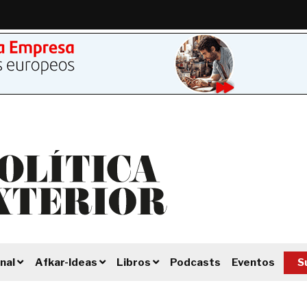
Podcasts
Eventos
S
nal
Afkar-Ideas
Libros