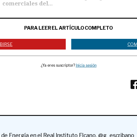
comerciales del
petróleo
PARA LEER EL ARTÍCULO COMPLETO
BIRSE
COM
¿Ya eres suscriptor?
Inicia sesión
 de Energía en el Real Instituto Elcano. @g_escribano