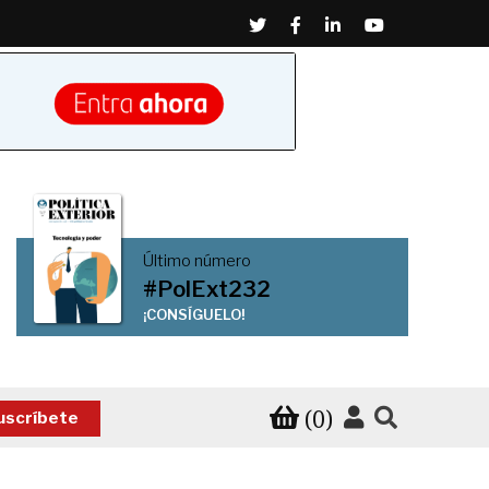
Twitter
Facebook
Linkedin
Youtube
Último número
#PolExt232
¡CONSÍGUELO!
(0)
uscríbete