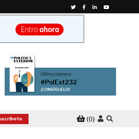
Twitter
Facebook
Linkedin
Youtube
Último número
#PolExt232
¡CONSÍGUELO!
(0)
uscríbete