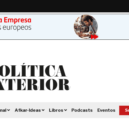
Podcasts
Eventos
S
nal
Afkar-Ideas
Libros