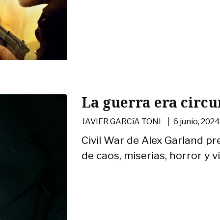
La guerra era circu
|
JAVIER GARCíA TONI
6 junio, 202
Civil War de Alex Garland p
de caos, miserias, horror y v