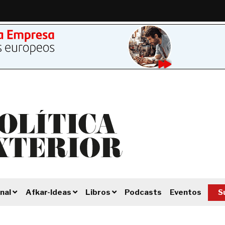
Podcasts
Eventos
S
nal
Afkar-Ideas
Libros