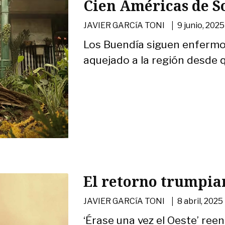
Cien Américas de S
|
JAVIER GARCíA TONI
9 junio, 2025
Los Buendía siguen enfermo
aquejado a la región desde
El retorno trumpia
|
JAVIER GARCíA TONI
8 abril, 2025
‘Érase una vez el Oeste’ ree