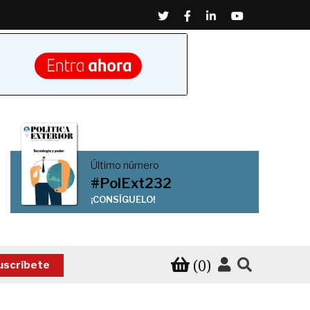
Twitter
Facebook
Linkedin
Youtube
Último número
#PolExt232
¡CONSÍGUELO!
(0)
uscríbete