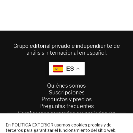
Grupo editorial privado e independiente de
análisis internacional en español.
ES
Quiénes somos
Suscripciones
Productos y precios
Preguntas frecuentes
Condiciones generales de contratación
NEWSLETTER
Colaboraciones
En POLíTICA EXTERIOR usamos cookies propias y de
terceros para garantizar el funcionamiento del sitio web,
Publicidad
Suscríbase a nuestro boletín electrónico y