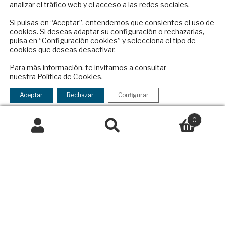
analizar el tráfico web y el acceso a las redes sociales.
Contacto
reciba en su correo el mejor análisis
internacional en español.
Si pulsas en “Aceptar”, entendemos que consientes el uso de
Política Exterior
cookies. Si deseas adaptar su configuración o rechazarlas,
pulsa en “
Configuración cookies
” y selecciona el tipo de
Informe Semanal de Política Exterior
cookies que deseas desactivar.
Afkar/Ideas
ENVIAR
Para más información, te invitamos a consultar
© 2026 - Fundación Análisis de Política
nuestra
Política de Cookies
.
Checkbox
He leído y acepto los
Términos y la
Exterior. Todos los derechos reservados
Aviso
acepto
política de privacidad
Aceptar
Rechazar
Configurar
Legal
|
Política de Privacidad y de Cookies
la
política
0
de
Buscar
Buscar
Financiado por el Programa KIT Digital. Plan de
privacidad
por:
Recuperación, Transformación y Resiliencia de
España Next Generation EU.​​
Declaración de accesibilidad