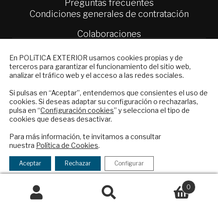
Preguntas frecuentes
Condiciones generales de contratación
Colaboraciones
Publicidad
NEWSLETTER
Contacto
En POLíTICA EXTERIOR usamos cookies propias y de
terceros para garantizar el funcionamiento del sitio web,
Suscríbase a nuestro boletín electrónico y
analizar el tráfico web y el acceso a las redes sociales.
Política Exterior
reciba en su correo el mejor análisis
Informe Semanal de Política Exterior
internacional en español.
Si pulsas en “Aceptar”, entendemos que consientes el uso de
Afkar/Ideas
cookies. Si deseas adaptar su configuración o rechazarlas,
pulsa en “
Configuración cookies
” y selecciona el tipo de
© 2026 - Fundación Análisis de Política
cookies que deseas desactivar.
ENVIAR
Exterior. Todos los derechos reservados
Aviso
Para más información, te invitamos a consultar
Legal
|
Política de Privacidad y de Cookies
nuestra
Política de Cookies
.
Checkbox
He leído y acepto los
Términos y la
acepto
política de privacidad
Aceptar
Rechazar
Configurar
la
Financiado por el Programa KIT Digital. Plan de
política
0
Recuperación, Transformación y Resiliencia de
de
Buscar
Buscar
España Next Generation EU.​​
privacidad
por: