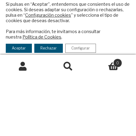
Productos y precios
internacional en español.
Si pulsas en “Aceptar”, entendemos que consientes el uso de
Preguntas frecuentes
cookies. Si deseas adaptar su configuración o rechazarlas,
Condiciones generales de contratación
pulsa en “
Configuración cookies
” y selecciona el tipo de
cookies que deseas desactivar.
Colaboraciones
ENVIAR
Para más información, te invitamos a consultar
Publicidad
nuestra
Política de Cookies
.
Contacto
Checkbox
He leído y acepto los
Términos y la
acepto
política de privacidad
Aceptar
Rechazar
Configurar
Política Exterior
la
Informe Semanal de Política Exterior
política
0
Afkar/Ideas
de
Buscar
Buscar
privacidad
por:
© 2026 - Fundación Análisis de Política
Exterior. Todos los derechos reservados
Aviso
Legal
|
Política de Privacidad y de Cookies
Financiado por el Programa KIT Digital. Plan de
Recuperación, Transformación y Resiliencia de
España Next Generation EU.​​