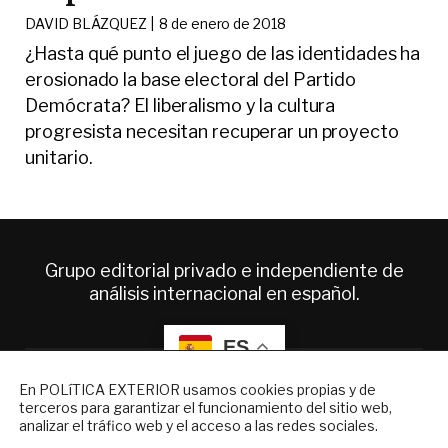
DAVID BLÁZQUEZ |
8 de enero de 2018
¿Hasta qué punto el juego de las identidades ha
erosionado la base electoral del Partido
Demócrata? El liberalismo y la cultura
progresista necesitan recuperar un proyecto
unitario.
Grupo editorial privado e independiente de
análisis internacional en español.
ES
NEWSLETTER
En POLíTICA EXTERIOR usamos cookies propias y de
Quiénes somos
terceros para garantizar el funcionamiento del sitio web,
Suscríbase a nuestro boletín electrónico y
Suscripciones
analizar el tráfico web y el acceso a las redes sociales.
reciba en su correo el mejor análisis