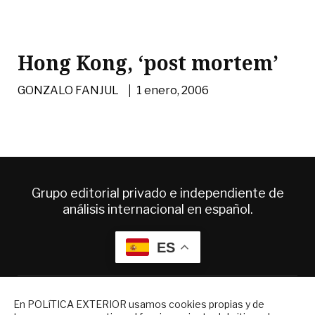
Hong Kong, ‘post mortem’
|
GONZALO FANJUL
1 enero, 2006
Grupo editorial privado e independiente de
análisis internacional en español.
ES
Quiénes somos
NEWSLETTER
Suscripciones
En POLíTICA EXTERIOR usamos cookies propias y de