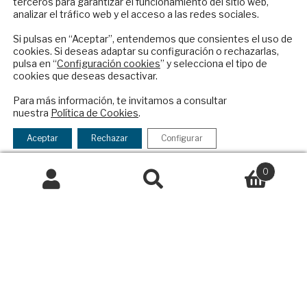
terceros para garantizar el funcionamiento del sitio web,
Productos y precios
Suscríbase a nuestro boletín electrónico y
analizar el tráfico web y el acceso a las redes sociales.
Preguntas frecuentes
reciba en su correo el mejor análisis
Condiciones generales de contratación
internacional en español.
Si pulsas en “Aceptar”, entendemos que consientes el uso de
cookies. Si deseas adaptar su configuración o rechazarlas,
Colaboraciones
pulsa en “
Configuración cookies
” y selecciona el tipo de
cookies que deseas desactivar.
Publicidad
ENVIAR
Contacto
Para más información, te invitamos a consultar
nuestra
Política de Cookies
.
Checkbox
He leído y acepto los
Términos y la
Política Exterior
acepto
política de privacidad
Informe Semanal de Política Exterior
Aceptar
Rechazar
Configurar
la
Afkar/Ideas
política
0
© 2026 - Fundación Análisis de Política
de
Buscar
Buscar
Exterior. Todos los derechos reservados
Aviso
privacidad
por:
Legal
|
Política de Privacidad y de Cookies
Financiado por el Programa KIT Digital. Plan de
Recuperación, Transformación y Resiliencia de
España Next Generation EU.​​