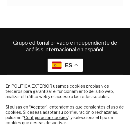
Grupo editorial privado e independiente de
análisis internacional en español.
ES
Quiénes somos
NEWSLETTER
En POLíTICA EXTERIOR usamos cookies propias y de
Suscripciones
terceros para garantizar el funcionamiento del sitio web,
Suscríbase a nuestro boletín electrónico y
Productos y precios
analizar el tráfico web y el acceso a las redes sociales.
reciba en su correo el mejor análisis
Preguntas frecuentes
internacional en español.
Si pulsas en “Aceptar”, entendemos que consientes el uso de
Condiciones generales de contratación
cookies. Si deseas adaptar su configuración o rechazarlas,
pulsa en “
Configuración cookies
” y selecciona el tipo de
Colaboraciones
cookies que deseas desactivar.
Publicidad
ENVIAR