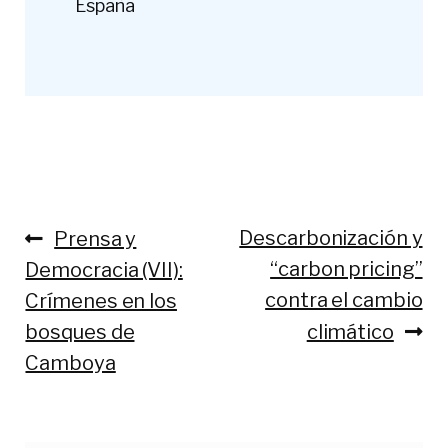
España
Anterior:
Siguiente:
Descarbonización y
Prensa y
Navegación
“carbon pricing”
Democracia (VII):
de
contra el cambio
Crímenes en los
entradas
bosques de
climático
Camboya