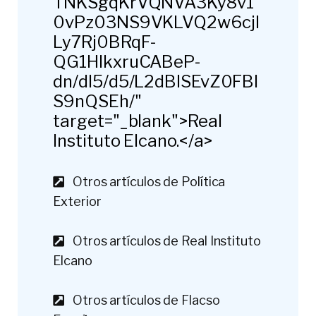
TNKSgqKrVQNVA3Ky8v1
0vPz03NS9VKLVQ2w6cjI
Ly7Rj0BRqF-
QG1HlkxruCABeP-
dn/dl5/d5/L2dBISEvZ0FBI
S9nQSEh/"
target="_blank">Real
Instituto Elcano.</a>
Otros artículos de Política
Exterior
Otros artículos de Real Instituto
Elcano
Otros artículos de Flacso