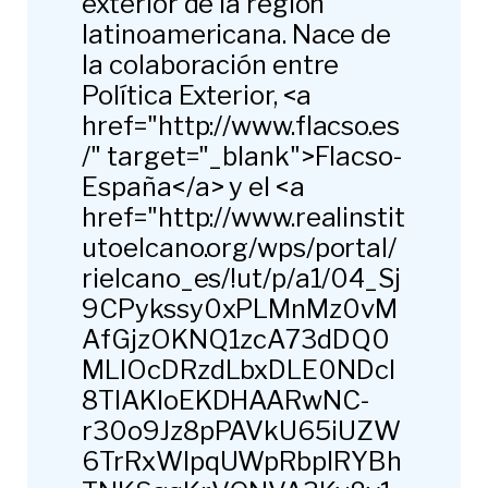
exterior de la región
latinoamericana. Nace de
la colaboración entre
Política Exterior, <a
href="http://www.flacso.es
/" target="_blank">Flacso-
España</a> y el <a
href="http://www.realinstit
utoelcano.org/wps/portal/
rielcano_es/!ut/p/a1/04_Sj
9CPykssy0xPLMnMz0vM
AfGjzOKNQ1zcA73dDQ0
MLIOcDRzdLbxDLE0NDcI
8TIAKIoEKDHAARwNC-
r30o9Jz8pPAVkU65iUZW
6TrRxWlpqUWpRbplRYBh