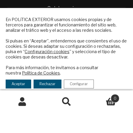
Colaboraciones
Publicidad
NEWSLETTER
En POLíTICA EXTERIOR usamos cookies propias y de
Contacto
terceros para garantizar el funcionamiento del sitio web,
Suscríbase a nuestro boletín electrónico y
analizar el tráfico web y el acceso a las redes sociales.
reciba en su correo el mejor análisis
Política Exterior
internacional en español.
Informe Semanal de Política Exterior
Si pulsas en “Aceptar”, entendemos que consientes el uso de
cookies. Si deseas adaptar su configuración o rechazarlas,
Afkar/Ideas
pulsa en “
Configuración cookies
” y selecciona el tipo de
cookies que deseas desactivar.
© 2026 - Fundación Análisis de Política
ENVIAR
Exterior. Todos los derechos reservados
Aviso
Para más información, te invitamos a consultar
nuestra
Política de Cookies
.
Legal
|
Política de Privacidad y de Cookies
He leído y acepto los
Términos y la
política de privacidad
Aceptar
Rechazar
Configurar
0
Financiado por el Programa KIT Digital. Plan de
Buscar
Recuperación, Transformación y Resiliencia de
España Next Generation EU.​​
Declaración de accesibilidad