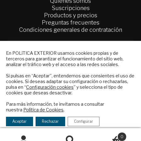
Quiénes somos
Suscripciones
Productos y precios
Preguntas frecuentes
Condiciones generales de contratación
Colaboraciones
Publicidad
NEWSLETTER
En POLíTICA EXTERIOR usamos cookies propias y de
Contacto
terceros para garantizar el funcionamiento del sitio web,
Suscríbase a nuestro boletín electrónico y
analizar el tráfico web y el acceso a las redes sociales.
reciba en su correo el mejor análisis
Política Exterior
internacional en español.
Si pulsas en “Aceptar”, entendemos que consientes el uso de
Informe Semanal de Política Exterior
cookies. Si deseas adaptar su configuración o rechazarlas,
Afkar/Ideas
pulsa en “
Configuración cookies
” y selecciona el tipo de
cookies que deseas desactivar.
© 2026 - Fundación Análisis de Política
ENVIAR
Exterior. Todos los derechos reservados
Aviso
Para más información, te invitamos a consultar
nuestra
Política de Cookies
.
Legal
|
Política de Privacidad y de Cookies
Checkbox
He leído y acepto los
Términos y la
acepto
política de privacidad
Aceptar
Rechazar
Configurar
la
política
0
Financiado por el Programa KIT Digital. Plan de