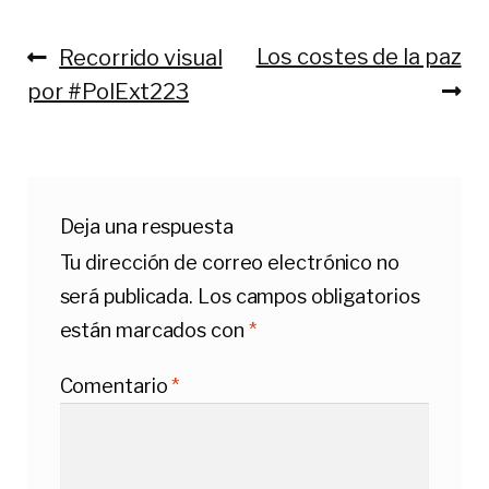
Anterior:
Siguiente:
Los costes de la paz
Recorrido visual
Navegación
por #PolExt223
de
entradas
Deja una respuesta
Tu dirección de correo electrónico no
será publicada.
Los campos obligatorios
están marcados con
*
Comentario
*