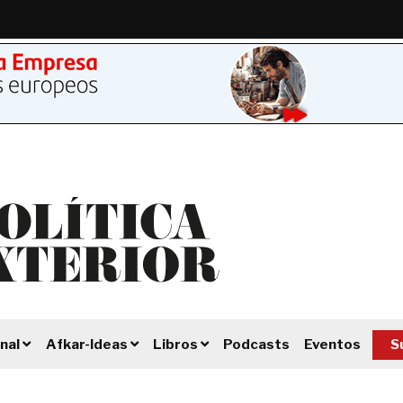
Podcasts
Eventos
S
nal
Afkar-Ideas
Libros