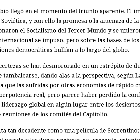
io llegó en el momento del triunfo aparente. El i
 Soviética, y con ello la promesa o la amenaza de 
onaron el Socialismo del Tercer Mundo y se unieron
ernacional se impuso, pero sobre las bases de lo
iones democráticas bullían a lo largo del globo.
 certezas se han desmoronado en un estrépito de du
 tambalearse, dando alas a la perspectiva, según 
 que las sufridas por otras economías de rápido c
erpotencia real, pero parece haber perdido la conf
liderazgo global en algún lugar entre los desierto
 reuniones de los comités del Capitolio.
ta tan decadente como una película de Sorrentino; 
l pasado y las duras opciones del presente, ostento