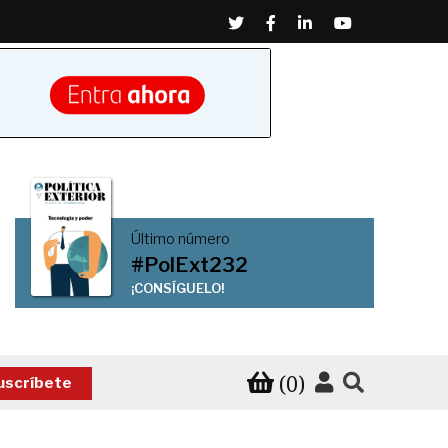
Twitter
Facebook
Linkedin
Youtube
Último número
#PolExt232
¡CONSÍGUELO!
(0)
uscríbete