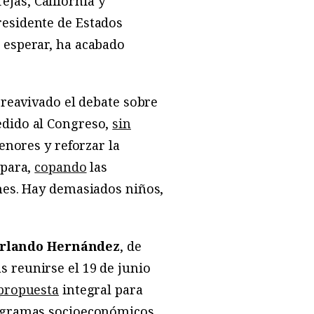
jas, California y
residente de Estados
 esperar, ha acabado
 reavivado el debate sobre
edido al Congreso,
sin
enores y reforzar la
 para,
copando
las
nes. Hay demasiados niños,
Orlando Hernández
, de
s reunirse el 19 de junio
propuesta
integral para
rogramas socioeconómicos,