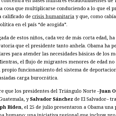
 concentra en bases militares estadounidenses de Te
 cosa que multiplicarse conduciendo a lo que el p
a calificado de
crisis humanitaria
y que, como cabía
lítica en el país “de acogida”.
gada de estos niños, cada vez de más corta edad, ha
toria que el presidente tanto anhela. Obama ha p
ólares para atender las necesidades básicas de los m
Mientras, el flujo de migrantes menores de edad no
el propio funcionamiento del sistema de deportacio
siadas carga burocrática.
bre que los presidentes del Triángulo Norte –
Juan 
 Guatemala, y
Salvador Sánchez
de El Salvador– tra
eph Biden
, el 25 de julio presentaron a Obama una
ama humano: una iniciativa regional que incluye p