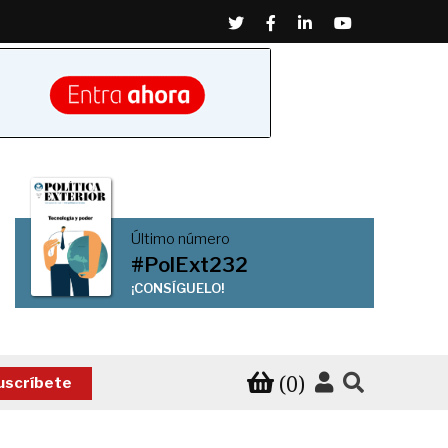
Twitter
Facebook
Linkedin
Youtube
Último número
#PolExt232
¡CONSÍGUELO!
(0)
uscríbete