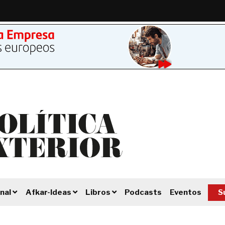
Podcasts
Eventos
S
nal
Afkar-Ideas
Libros