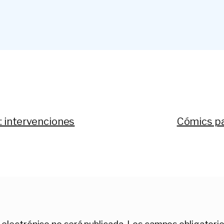
Siguiente:
n: intervenciones
Cómics pa