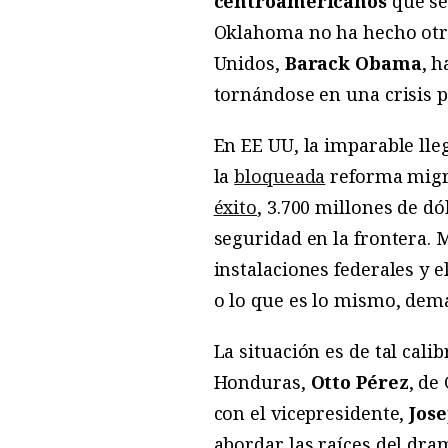
centroamericanos
que se
Oklahoma no ha hecho otra
Unidos,
Barack Obama
, h
tornándose en una crisis po
En EE UU, la imparable lle
la
bloqueada
reforma migra
éxito
, 3.700 millones de d
seguridad en la frontera. 
instalaciones federales y 
o lo que es lo mismo, dema
La situación es de tal cali
Honduras,
Otto Pérez
, de
con el vicepresidente,
Jos
abordar las raíces del dr