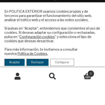
Preguntas frecuentes
Condiciones generales de contratación
NEWSLETTER
En POLíTICA EXTERIOR usamos cookies propias y de
terceros para garantizar el funcionamiento del sitio web,
Suscríbase a nuestro boletín electrónico y
Colaboraciones
analizar el tráfico web y el acceso a las redes sociales.
reciba en su correo el mejor análisis
Publicidad
internacional en español.
Si pulsas en “Aceptar”, entendemos que consientes el uso de
Contacto
cookies. Si deseas adaptar su configuración o rechazarlas,
pulsa en “
Configuración cookies
” y selecciona el tipo de
Política Exterior
cookies que deseas desactivar.
Informe Semanal de Política Exterior
ENVIAR
Afkar/Ideas
Para más información, te invitamos a consultar
nuestra
Política de Cookies
.
Checkbox
He leído y acepto los
Términos y la
© 2026 - Fundación Análisis de Política
acepto
política de privacidad
Aceptar
Rechazar
Configurar
Exterior. Todos los derechos reservados
Aviso
la
Legal
|
Política de Privacidad y de Cookies
política
0
de
Buscar
Buscar
privacidad
por:
Financiado por el Programa KIT Digital. Plan de
Recuperación, Transformación y Resiliencia de
España Next Generation EU.​​