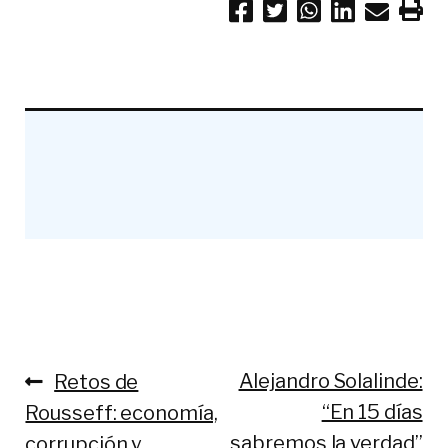
Anterior:
Siguiente:
Alejandro Solalinde:
Retos de
Navegación
“En 15 días
Rousseff: economía,
de
sabremos la verdad”
corrupción y