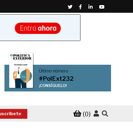
Twitter
Facebook
Linkedin
Youtube
Último número
#PolExt232
¡CONSÍGUELO!
(0)
uscríbete