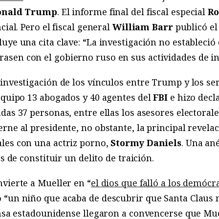
onald Trump
. El informe final del fiscal especial
Ro
cial. Pero el fiscal general
William Barr
publicó e
luye una cita clave: “La investigación no estableci
en con el gobierno ruso en sus actividades de int
investigación de los vínculos entre Trump y los ser
equipo 13 abogados y 40 agentes del
FBI
e hizo decla
das 37 personas, entre ellas los asesores electoral
ierne al presidente, no obstante, la principal revel
les con una actriz porno,
Stormy Daniels
. Una an
s de constituir un delito de traición.
vierte a Mueller en “
el dios que falló a los demócr
“un niño que acaba de descubrir que Santa Claus no
rensa estadounidense llegaron a convencerse que Mu