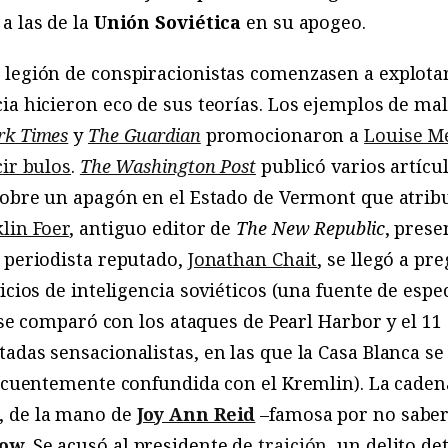
a las de la
Unión Soviética
en su apogeo.
legión de conspiracionistas comenzasen a explotar 
ia hicieron eco de sus teorías. Los ejemplos de mal
rk Times
y
The Guardian
promocionaron a
Louise M
ir bulos
.
The Washington Post
publicó varios artíc
 sobre un apagón en el Estado de Vermont que atrib
lin Foer
, antiguo editor de
The New Republic
, pres
 periodista reputado,
Jonathan Chait
, se llegó a p
icios de inteligencia soviéticos (una fuente de espe
a se comparó con los ataques de Pearl Harbor y el 1
adas sensacionalistas, en las que la Casa Blanca s
frecuentemente confundida con el Kremlin). La cade
, de la mano de
Joy Ann Reid
–famosa por no saber 
dow
. Se acusó al presidente de
traición
, un delito de