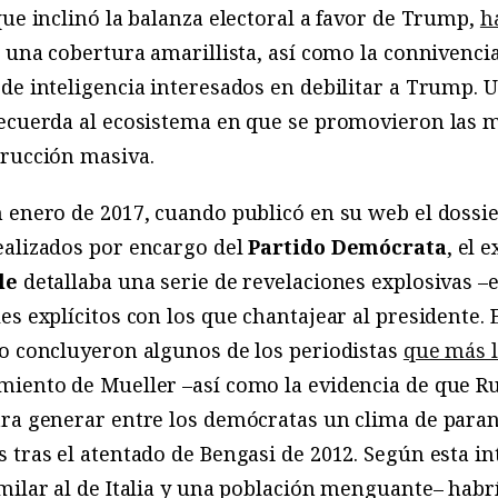
 que inclinó la balanza electoral a favor de Trump,
h
a una cobertura amarillista, así como la connivencia
de inteligencia interesados en debilitar a Trump. 
recuerda al ecosistema en que se promovieron las 
trucción masiva.
 enero de 2017, cuando publicó en su web el dossier
ealizados por encargo del
Partido Demócrata
, el 
le
detallaba una serie de revelaciones explosivas –e
s explícitos con los que chantajear al presidente. E
mo concluyeron algunos de los periodistas
que más l
iento de Mueller –así como la evidencia de que Rus
ra generar entre los demócratas un clima de parano
 tras el atentado de Bengasi de 2012. Según esta in
milar al de Italia y una población menguante– habr