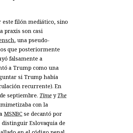
este filón mediático, sino
a praxis son casi
ensch
, una pseudo-
ulos que posteriormente
uyó falsamente a
entó a Trump como una
reguntar si Trump había
culación recurrente). En
1 de septiembre.
Time
y
The
e mimetizaba con la
na
MSNBC
se decantó por
distinguir Eslovaquia de
tallado en el código penal