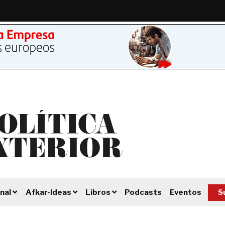
Podcasts
Eventos
S
nal
Afkar-Ideas
Libros