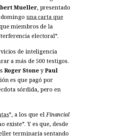
bert Mueller
, presentado
l domingo
una carta que
ó que miembros de la
erferencia electoral”.
vicios de inteligencia
rar a más de 500 testigos.
es
Roger Stone
y
Paul
ación es que pagó por
écdota sórdida, pero en
atas
”, a los que el
Financial
 existe”. Y es que, desde
eller terminaría sentando